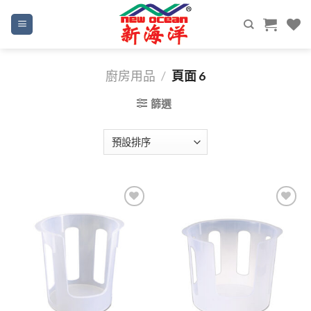
Skip
to
content
廚房用品
/
頁面 6
篩選
Add to
Add to
wishlist
wishlist