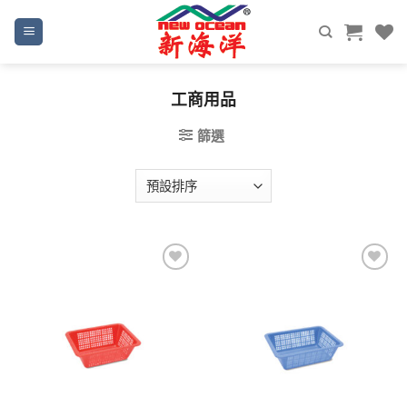
Skip
to
content
工商用品
篩選
Add to
Add to
wishlist
wishlist