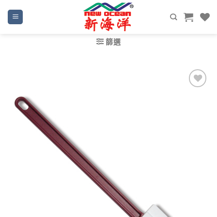
Skip
to
content
篩選
Add to
wishlist