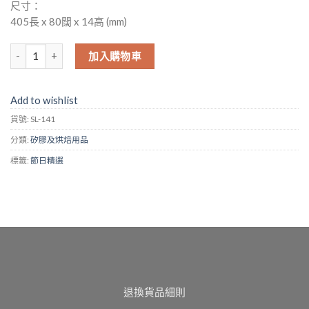
尺寸：
405長 x 80闊 x 14高 (mm)
(No. SL-141) 矽膠刮刀 (PP手柄) 數量
加入購物車
Add to wishlist
貨號:
SL-141
分類:
矽膠及烘焙用品
標籤:
節日精選
退換貨品細則