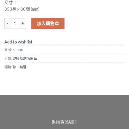
尺寸：
353長 x 80闊 (mm)
(No. SL-140) 矽膠刮刀 (PP手柄) 數量
加入購物車
Add to wishlist
貨號:
SL-140
分類:
矽膠及烘焙用品
標籤:
節日精選
退換貨品細則