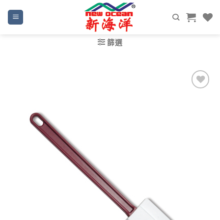
Skip
to
content
篩選
Add to
wishlist