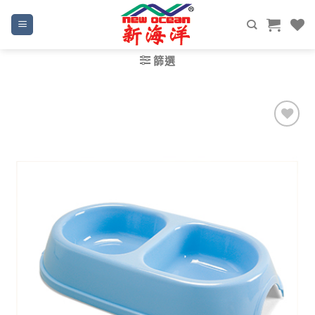
Skip
to
content
篩選
Add to
wishlist