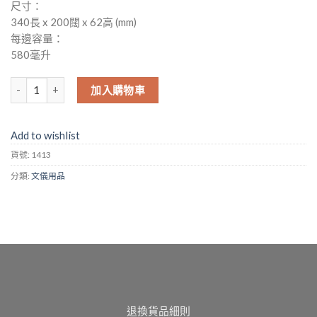
尺寸：
340長 x 200闊 x 62高 (mm)
每邊容量：
580毫升
(No. 1413) 雙格寵物食物盆 數量
加入購物車
Add to wishlist
貨號:
1413
分類:
文儀用品
退換貨品細則