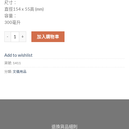
尺寸：
直徑154 x 55高 (mm)
容量：
300毫升
(No. 1411) 圓形寵物食物盆 數量
加入購物車
Add to wishlist
貨號:
1411
分類:
文儀用品
退換貨品細則