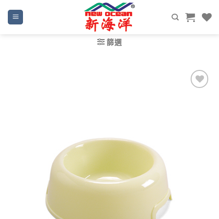
Skip
to
content
篩選
Add to
wishlist