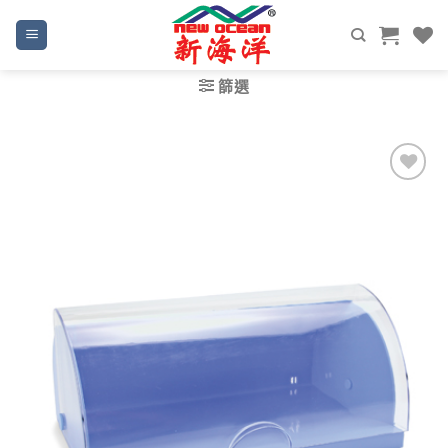
Skip
to
content
篩選
Add to
wishlist