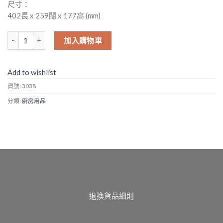
尺寸：
402長 x 259闊 x 177高 (mm)
(No. 3038) 麵包箱 數量
加入購物車
Add to wishlist
貨號:
3038
分類:
廚房用品
退換貨品細則