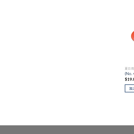
夏日
(No
$
19.
加