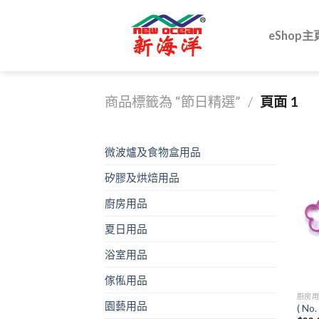
Skip
to
eShop主
content
商品標籤為 “節日精選”
/
頁面 1
微波爐及食物盒用品
矽膠及烘焙用品
廚房用品
夏日用品
浴室用品
傢俬用品
廚房
園藝用品
( No