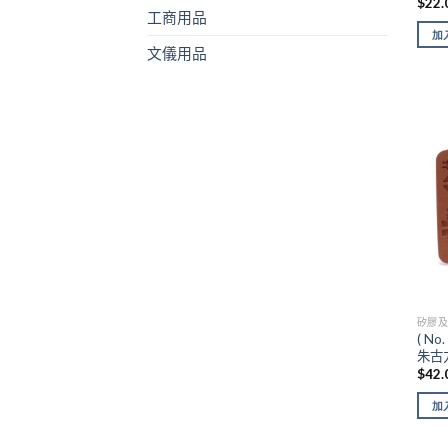
$
22.
工商用品
加
文儀用品
矽膠
( N
朱古
$
42.
加